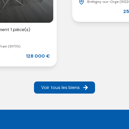
Brétigny-sur-Orge (9122
25
ent 1 pièce(s)
Vrain (91770)
128 000 €
Voir tous les biens