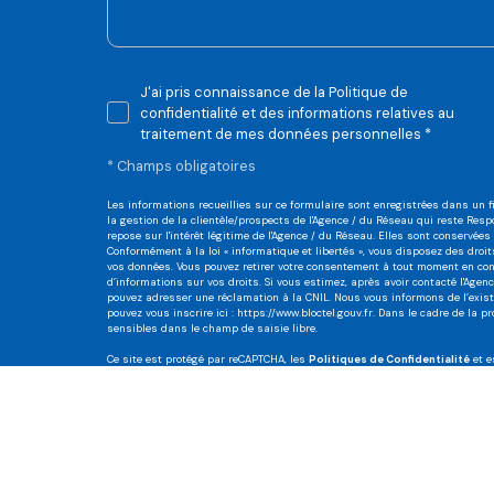
J'ai pris connaissance de la Politique de
confidentialité et des informations relatives au
traitement de mes données personnelles *
* Champs obligatoires
Les informations recueillies sur ce formulaire sont enregistrées dans un
la gestion de la clientèle/prospects de l'Agence / du Réseau qui reste Re
repose sur l'intérêt légitime de l'Agence / du Réseau. Elles sont conservé
Conformément à la loi « informatique et libertés », vous disposez des droits 
vos données. Vous pouvez retirer votre consentement à tout moment en cont
d’informations sur vos droits. Si vous estimez, après avoir contacté l'Agen
pouvez adresser une réclamation à la CNIL. Nous vous informons de l’existe
pouvez vous inscrire ici :
https://www.bloctel.gouv.fr
. Dans le cadre de la p
sensibles dans le champ de saisie libre.
Ce site est protégé par reCAPTCHA, les
Politiques de Confidentialité
et 
Nos honoraires
Politique RGPD
Cookies