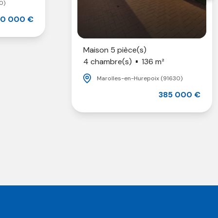
0)
0 000 €
Maison 5 pièce(s)
4 chambre(s)
136 m²
Marolles-en-Hurepoix (91630)
385 000 €