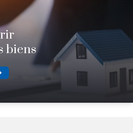
rir
s biens