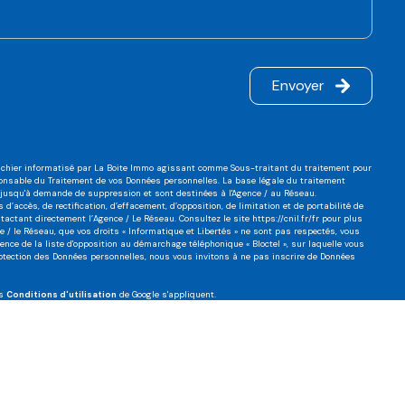
Envoyer
 fichier informatisé par La Boite Immo agissant comme Sous-traitant du traitement pour
sponsable du Traitement de vos Données personnelles. La base légale du traitement
es jusqu'à demande de suppression et sont destinées à l'Agence / au Réseau.
d’accès, de rectification, d’effacement, d’opposition, de limitation et de portabilité de
actant directement l’Agence / Le Réseau. Consultez le site
https://cnil.fr/fr
pour plus
ce / le Réseau, que vos droits « Informatique et Libertés » ne sont pas respectés, vous
nce de la liste d'opposition au démarchage téléphonique « Bloctel », sur laquelle vous
rotection des Données personnelles, nous vous invitons à ne pas inscrire de Données
es
Conditions d'utilisation
de Google s'appliquent.
Réalisé par