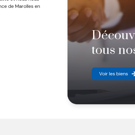
nce de Marolles en
Découv
tous no
Voir les biens