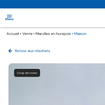
Menu
Accueil
Vente
Marolles en hurepoix
Maison
ACCUEIL
VENTE
Retour aux résultats
LOCATIONS
SYNDIC
QUI
Coup de coeur
SOMMES-
NOUS ?
ESTIMATION
CONTACT