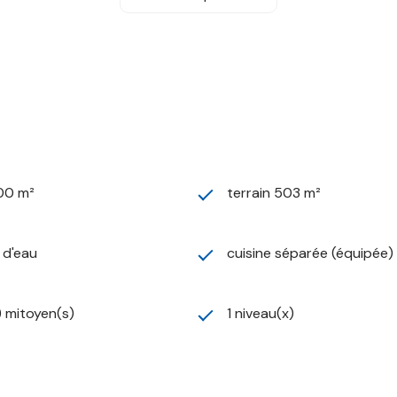
ège)
hé…)
r une famille souhaitant s’installer dans une commune dynamiq
100 m²
terrain 503 m²
) d'eau
cuisine séparée (équipée)
) mitoyen(s)
1 niveau(x)