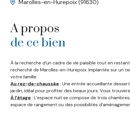
Marolles-en-Hurepoix (91630)
A propos
de ce bien
À la recherche d’un cadre de vie paisible tout en resta
recherché de Marolles-en-Hurepoix. Implantée sur un terr
votre famille.
Au rez-de-chaussée
: Une entrée accueillante dessert
jardin, idéal pour profiter des beaux jours. Vous trouv
À l’étage
: L’espace nuit se compose de trois chambres, d
espace de rangement ou des possibilités d’aménagemen
Sous-sol total
: Un vrai atout avec un espace permettan
Les + :