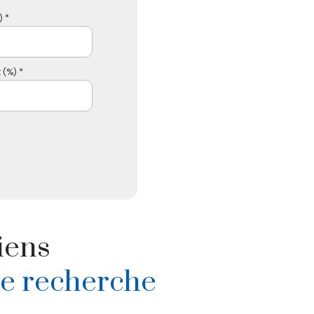
 *
 (%) *
iens
re recherche