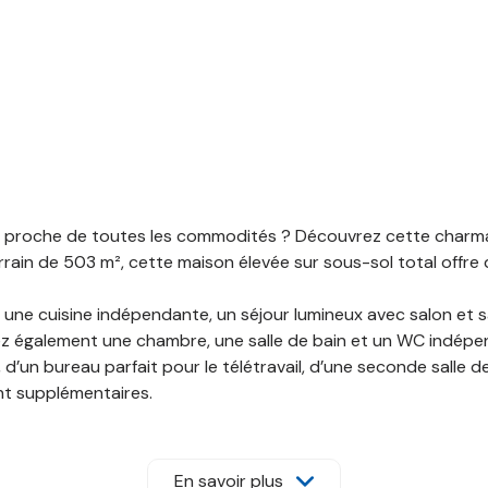
nt proche de toutes les commodités ? Découvrez cette charma
ain de 503 m², cette maison élevée sur sous-sol total offre d
 une cuisine indépendante, un séjour lumineux avec salon et s
erez également une chambre, une salle de bain et un WC indépe
’un bureau parfait pour le télétravail, d’une seconde salle de
t supplémentaires.
t de stationner deux véhicules ainsi qu’une buanderie.
En savoir plus