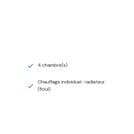
ue et bien desservie.
4 chambre(s)
Chauffage individuel : radiateur
(fioul)